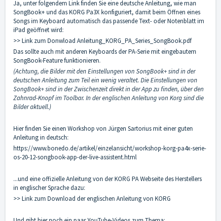
Ja, unter folgendem Link finden Sie eine deutsche Anleitung, wie man
SongBook+ und das KORG Pa3X konfiguriert, damit beim Öffnen eines
Songs im Keyboard automatisch das passende Text- oder Notenblatt im
iPad geöffnet wird:
>> Link zum Donwload Anleitung_KORG_PA_Series_SongBook.pdf
Das sollte auch mit anderen Keyboards der PA-Serie mit eingebautem
SongBook-Feature funktionieren.
(Achtung, die Bilder mit den Einstellungen von SongBook+ sind in der
deutschen Anleitung zum Teil ein wenig veraltet. Die Einstellungen von
SongBook+ sind in der Zwischenzeit direkt in der App zu finden, über den
Zahnrad-Knopf im Toolbar. In der englischen Anleitung von Korg sind die
Bilder aktuell.)
Hier finden Sie einen Workshop von Jürgen Sartorius mit einer guten
Anleitung in deutsch:
https://www.bonedo.de/artikel/einzelansicht/workshop-korg-pa4x-serie-
os-20-12-songbook-app-der-live-assistent.html
...und eine offizielle Anleitung von der KORG PA Webseite des Herstellers
in englischer Sprache dazu:
>> Link zum Download der englischen Anleitung von KORG
Und gibt hier noch ein paar YouTube-Videos zum Thema: