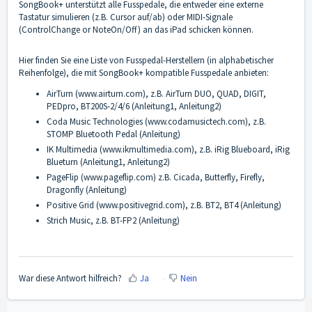
SongBook+ unterstützt alle Fusspedale, die entweder eine externe
Tastatur simulieren (z.B. Cursor auf/ab) oder MIDI-Signale
(ControlChange or NoteOn/Off) an das iPad schicken können.
Hier finden Sie eine Liste von Fusspedal-Herstellern (in alphabetischer
Reihenfolge), die mit SongBook+ kompatible Fusspedale anbieten:
AirTurn (
www.airturn.com
), z.B. AirTurn DUO, QUAD, DIGIT,
PEDpro, BT200S-2/4/6 (
Anleitung1
,
Anleitung2
)
Coda Music Technologies (
www.codamusictech.com
), z.B.
STOMP Bluetooth Pedal (
Anleitung
)
IK Multimedia (
www.ikmultimedia.com
), z.B. iRig Blueboard, iRig
Blueturn (
Anleitung1
,
Anleitung2
)
PageFlip (
www.pageflip.com
) z.B. Cicada, Butterfly, Firefly,
Dragonfly (
Anleitung
)
Positive Grid (
www.positivegrid.com
), z.B. BT2, BT4 (
Anleitung
)
Strich Music, z.B. BT-FP2 (
Anleitung
)
War diese Antwort hilfreich?
Ja
Nein