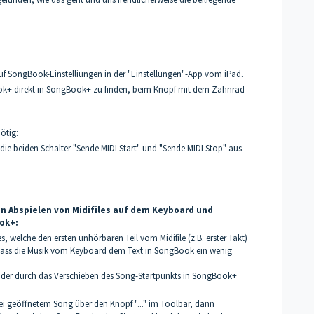
auf SongBook-Einstelliungen in der "Einstellungen"-App vom iPad.
ook+ direkt in SongBook+ zu finden, beim Knopf mit dem Zahnrad-
ötig:
ie beiden Schalter "Sende MIDI Start" und "Sende MIDI Stop" aus.
n Abspielen von Midifiles auf dem Keyboard und
ook+:
s, welche den ersten unhörbaren Teil vom Midifile (z.B. erster Takt)
, dass die Musik vom Keyboard dem Text in SongBook ein wenig
 oder durch das Verschieben des Song-Startpunkts in SongBook+
 geöffnetem Song über den Knopf "..." im Toolbar, dann