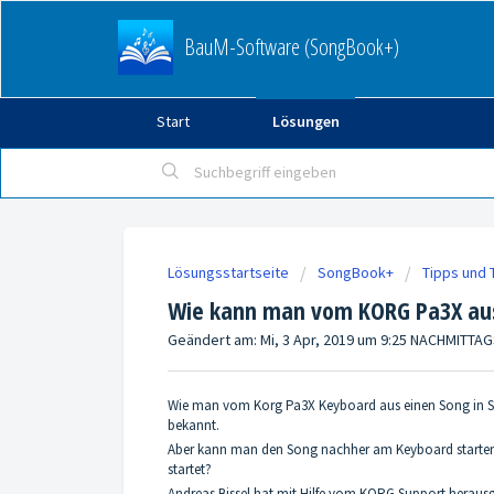
BauM-Software (SongBook+)
Start
Lösungen
Lösungsstartseite
SongBook+
Tipps und T
Wie kann man vom KORG Pa3X aus
Geändert am: Mi, 3 Apr, 2019 um 9:25 NACHMITTA
Wie man vom Korg Pa3X Keyboard aus einen Song in So
bekannt.
Aber kann man den Song nachher am Keyboard starten
startet?
Andreas Bissel hat mit Hilfe vom KORG Support herausg