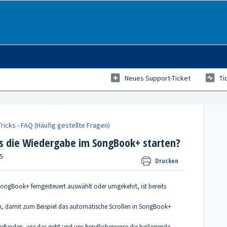
Neues Support-Ticket
Ti
ricks - FAQ (Häufig gestellte Fragen)
 die Wiedergabe im SongBook+ starten?
GS
Drucken
ngBook+ ferngesteuert auswählt oder umgekehrt, ist bereits
, damit zum Beispiel das automatische Scrollen in SongBook+
efunden, wie das geht und uns frendlicherweise die beiliegende