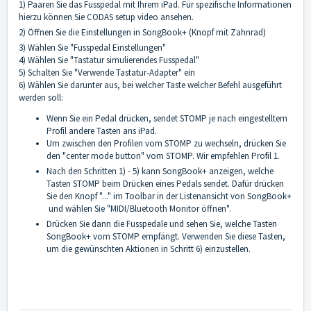
1) Paaren Sie das Fusspedal mit Ihrem iPad. Für spezifische Informationen
hierzu können Sie CODAS
setup video
ansehen.
2) Öffnen Sie die Einstellungen in SongBook+ (Knopf mit Zahnrad)
3) Wählen Sie "Fusspedal Einstellungen"
4) Wählen Sie "Tastatur simulierendes Fusspedal"
5) Schalten Sie "Verwende Tastatur-Adapter" ein
6) Wählen Sie darunter aus, bei welcher Taste welcher Befehl ausgeführt
werden soll:
Wenn Sie ein Pedal drücken, sendet STOMP je nach eingestelltem
Profil andere Tasten ans iPad.
Um zwischen den Profilen vom STOMP zu wechseln, drücken Sie
den "center mode button" vom STOMP. Wir empfehlen Profil 1.
Nach den Schritten 1) - 5) kann SongBook+ anzeigen, welche
Tasten STOMP beim Drücken eines Pedals sendet. Dafür drücken
Sie den Knopf "..." im Toolbar in der Listenansicht von SongBook+
und wählen Sie "MIDI/Bluetooth Monitor öffnen".
Drücken Sie dann die Fusspedale und sehen Sie, welche Tasten
SongBook+ vom STOMP empfängt. Verwenden Sie diese Tasten,
um die gewünschten Aktionen in Schritt 6) einzustellen.