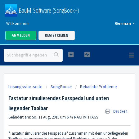
BauM-Software (SongBook+)
Willkommen
German
ANMELDEN
REGISTRIEREN
Lösungsstartseite
SongBook+
Bekannte Probleme
Tastatur simulierendes Fusspedal und unten
liegender Toolbar
Drucken
Geändert am: So, 11 Aug, 2019 um 6:47 NACHMITTAGS
"Tastatur simulierendes Fusspedale" zusammen mit dem unterliegenden
Toolbar verursachen leider manchmal Probleme, so dass z.B. der