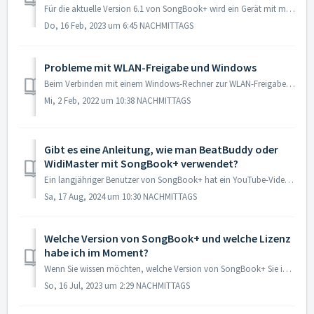
Für die aktuelle Version 6.1 von SongBook+ wird ein Gerät mit mindestens iOS 13 benötigt. Wenn Sie auf einem Gerät mit älterem iOS versuchen, SongBook+ ...
Do, 16 Feb, 2023 um 6:45 NACHMITTAGS
Probleme mit WLAN-Freigabe und Windows
Beim Verbinden mit einem Windows-Rechner zur WLAN-Freigabe von SongBook+ gibt es manchmal Probleme. Hier finden Sie Tipps, wie man diese Probleme lösen ...
Mi, 2 Feb, 2022 um 10:38 NACHMITTAGS
Gibt es eine Anleitung, wie man BeatBuddy oder
WidiMaster mit SongBook+ verwendet?
Ein langjähriger Benutzer von SongBook+ hat ein YouTube-Video veröffentlicht, wie man das Gerät "BeatBuddy" mit SongBook+ verwenden kann. Verbunde...
Sa, 17 Aug, 2024 um 10:30 NACHMITTAGS
Welche Version von SongBook+ und welche Lizenz
habe ich im Moment?
Wenn Sie wissen möchten, welche Version von SongBook+ Sie im Moment auf Ihrem Gerät installiert haben, können Sie folgendes tun: Drücken Sie im Toolbar...
So, 16 Jul, 2023 um 2:29 NACHMITTAGS