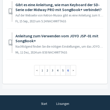
Gibt es eine Anleitung, wie man Keyboard der SD-
Serie oder Midway PRO mit SongBook+ verbindet?
Auf der Webseite von Ketron-Musixx gibt es eine Anleitung zum Verbinden von Keyboards der aktuellen SD-Serie oder dem Midjay PRO mit SongBook+. (Für SD9...
Fr, 15 Sep, 2023 um 5:24 NACHMITTAGS
Anleitung zum Verwenden vom JOYO JSP-01 mit
SongBook+
Nachfolgend finden Sie die nötigen Einstellungen, um das JOYO JSP-01 mit SongBook+ verwenden zu können. Schauen Sie zuerst in den Einstellungen des iPads ...
Mi, 11 Dez, 2024 um 8:50 NACHMITTAGS
1
2
3
4
5
6
Start
Lösungen